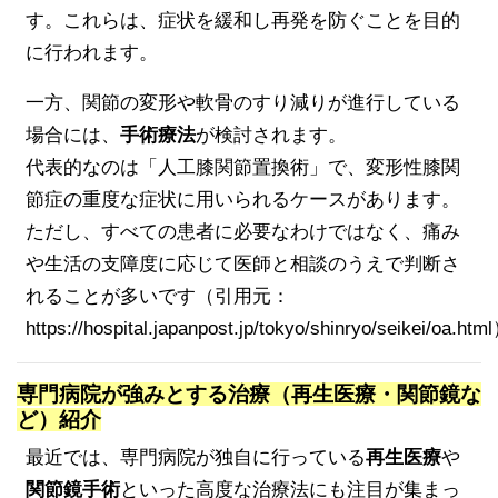
す。これらは、症状を緩和し再発を防ぐことを目的
に行われます。
一方、関節の変形や軟骨のすり減りが進行している
場合には、
手術療法
が検討されます。
代表的なのは「人工膝関節置換術」で、変形性膝関
節症の重度な症状に用いられるケースがあります。
ただし、すべての患者に必要なわけではなく、痛み
や生活の支障度に応じて医師と相談のうえで判断さ
れることが多いです（引用元：
https://hospital.japanpost.jp/tokyo/shinryo/seikei/oa.html
専門病院が強みとする治療（再生医療・関節鏡な
ど）紹介
最近では、専門病院が独自に行っている
再生医療
や
関節鏡手術
といった高度な治療法にも注目が集まっ