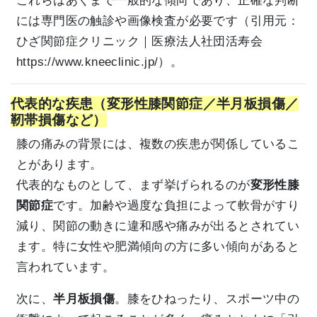
これらはあくまで一般的な傾向であり、正確な判断
には専門医の触診や画像検査が必要です（引用元：
ひざ関節症クリニック｜医療法人社団活寿会
https://www.kneeclinic.jp/
）。
代表的な疾患（変形性膝関節症／半月板損傷／
靭帯損傷など）
膝の痛みの背景には、複数の疾患が関係しているこ
とがあります。
代表的なものとして、まず挙げられるのが
変形性膝
関節症
です。加齢や過度な負担によって軟骨がすり
減り、関節の動きに違和感や痛みが出るとされてい
ます。特に女性や肥満傾向の方に多い傾向があると
言われています。
次に、
半月板損傷
。膝をひねったり、スポーツ中の