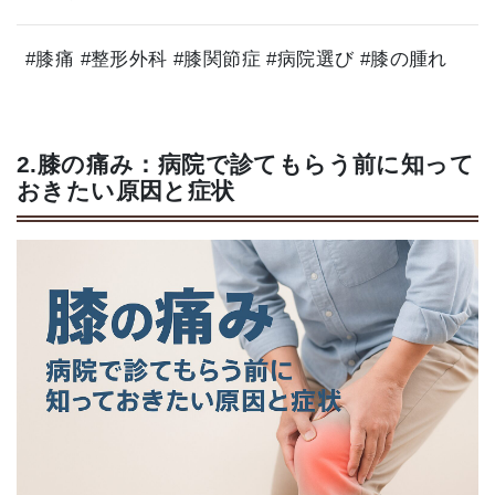
#膝痛 #整形外科 #膝関節症 #病院選び #膝の腫れ
2.膝の痛み：病院で診てもらう前に知って
おきたい原因と症状