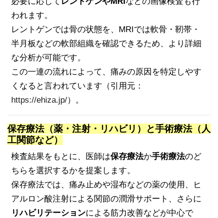
必要に応じて
レントゲンやMRI
などの画像検査も行
われます。
レントゲンでは骨の状態を、MRIでは軟骨・靭帯・
半月板などの軟部組織を確認できるため、より詳細
な分析が可能です。
この一連の流れによって、痛みの原因を特定しやす
くなると言われています（引用元：
https://ehiza.jp/
）。
保存療法（薬・注射・リハビリ）と手術療法（人
工関節など）
検査結果をもとに、医師は
保存療法
か
手術療法
のど
ちらを選択するかを提案します。
保存療法では、痛み止めや湿布などの薬の使用、ヒ
アルロン酸注射による関節の潤滑サポート、さらに
リハビリテーション
による筋力改善などが中心で