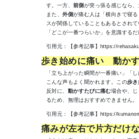
す。一方、
前側
が突っ張る感じなら、
また、
外側
が痛む人は「横向きで寝る
スが関係していることもあるとされて
「どこが一番つらいか」を意識するだ
引用元：【参考記事】
https://rehasaku
歩き始めに痛い 動か
「立ち上がった瞬間が一番痛い」「し
こんな声もよく聞かれます。この
歩き
反対に、
動かすたびに痛む
場合や、じ
るため、無理はおすすめできません。
引用元：【参考記事】
https://kumanom
痛みが左右で片方だけ