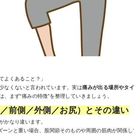
てよくあること？」
少なくないと言われています。実は
痛みが出る場所やタ
は、まず“痛みの特徴”を整理していきましょう。
部／前側／外側／お尻）とその違い
がかなり違います。
*がズーンと重い場合、股関節そのものや周囲の筋肉が関係