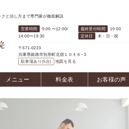
ックと治し方まで専門家が徹底解説
営業時間
9:00 〜12:00/
最終受付時間
19:00
14:00〜19:30
定休日
木・日・祝
〒671-0223
兵庫県姫路市別所町北宿１０４６−３
駐車場あり(5台)
地図を見る
メニュー
料金表
お客様の声