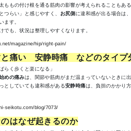
太ももの付け根を通る筋肉の影響が考えられることもあ
とつらい」と感じやすく、
お尻側
に違和感が出る場合は
います。
けでも、状況は整理しやすくなります。
.net/magazine/hip/right-pain/
すと痛い 安静時痛 などのタイプ
ばらく歩くと楽になる」
始めの痛み
は、関節や筋肉がまだ温まっていないときに
っとしていても違和感がある
安静時痛
は、負担のかかり
i-seikotu.com/blog/7073/
なのはなぜ起きるのか