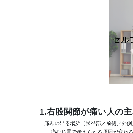
1.右股関節が痛い人の
痛みの出る場所（鼠径部／前側／外側
→ 痛む位置で考えられる原因が変わ