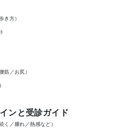
歩き方）
ト
腰筋／お尻）
）
サインと受診ガイド
続く／腫れ／熱感など）