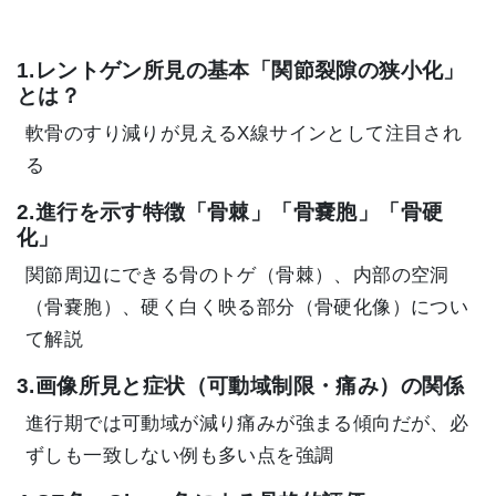
1.レントゲン所見の基本「関節裂隙の狭小化」
とは？
軟骨のすり減りが見えるX線サインとして注目され
る
2.進行を示す特徴「骨棘」「骨嚢胞」「骨硬
化」
関節周辺にできる骨のトゲ（骨棘）、内部の空洞
（骨嚢胞）、硬く白く映る部分（骨硬化像）につい
て解説
3.画像所見と症状（可動域制限・痛み）の関係
進行期では可動域が減り痛みが強まる傾向だが、必
ずしも一致しない例も多い点を強調