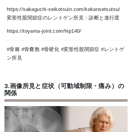
https://sakaguchi-seikotsuin.com/kokansetsutsu/
変形性股関節症のレントゲン所見：診断と進行度
https://toyama-joint.com/hip140/
#骨棘 #骨嚢胞 #骨硬化 #変形性股関節症 #レントゲ
ン所見
3.画像所見と症状（可動域制限・痛み）の
関係