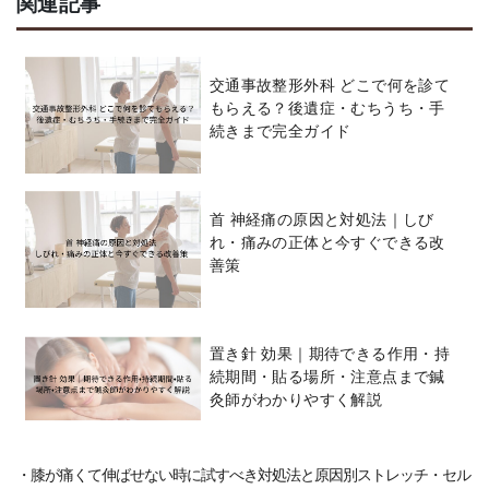
関連記事
交通事故整形外科 どこで何を診て
もらえる？後遺症・むちうち・手
続きまで完全ガイド
首 神経痛の原因と対処法｜しび
れ・痛みの正体と今すぐできる改
善策
置き針 効果｜期待できる作用・持
続期間・貼る場所・注意点まで鍼
灸師がわかりやすく解説
・膝が痛くて伸ばせない時に試すべき対処法と原因別ストレッチ・セル