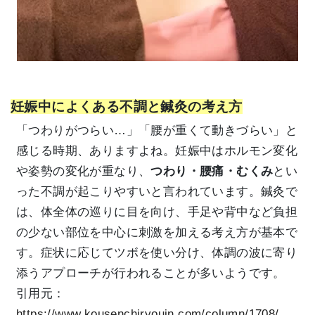
妊娠中によくある不調と鍼灸の考え方
「つわりがつらい…」「腰が重くて動きづらい」と
感じる時期、ありますよね。妊娠中はホルモン変化
や姿勢の変化が重なり、
つわり・腰痛・むくみ
とい
った不調が起こりやすいと言われています。鍼灸で
は、体全体の巡りに目を向け、手足や背中など負担
の少ない部位を中心に刺激を加える考え方が基本で
す。症状に応じてツボを使い分け、体調の波に寄り
添うアプローチが行われることが多いようです。
引用元：
https://www.kousenchiryouin.com/column/1708/