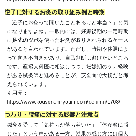
逆子に対するお灸の取り組み例と時期
「逆子にお灸って聞いたことあるけど本当？」と気
になりますよね。一般的には、妊娠後期の一定時期
に
足先のツボ
を使ったお灸が取り入れられるケース
があると言われています。ただし、時期や体調によ
って向き不向きがあり、自己判断は避けたいところ
です。産婦人科医に相談しつつ、妊娠期のケア経験
がある鍼灸師と進めることが、安全面で大切だと考
えられています。
引用元：
https://www.kousenchiryouin.com/column/1708/
つわり・腰痛に対する影響と注意点
鍼灸を受けて「気持ちが落ち着いた」「体が楽に感
じた」という声がある一方、効果の感じ方には個人