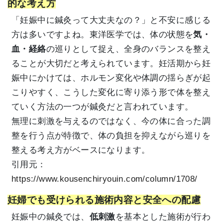
的な考え方
「妊娠中に鍼灸って大丈夫なの？」と不安に感じる
方は多いですよね。東洋医学では、体の状態を
気・
血・経絡
の巡りとして捉え、全身のバランスを整え
ることが大切だと考えられています。妊活期から妊
娠中にかけては、ホルモン変化や体調の揺らぎが起
こりやすく、こうした変化に寄り添う形で体を整え
ていく方法の一つが鍼灸だと言われています。
無理に刺激を与えるのではなく、今の体に合った調
整を行う点が特徴で、体の負担を抑えながら巡りを
整える考え方がベースになります。
引用元：
https://www.kousenchiryouin.com/column/1708/
妊婦でも受けられる施術内容と安全への配慮
妊娠中の鍼灸では、
低刺激
を基本とした施術が行わ