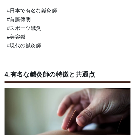
#日本で有名な鍼灸師
#首藤傳明
#スポーツ鍼灸
#美容鍼
#現代の鍼灸師
4.有名な鍼灸師の特徴と共通点