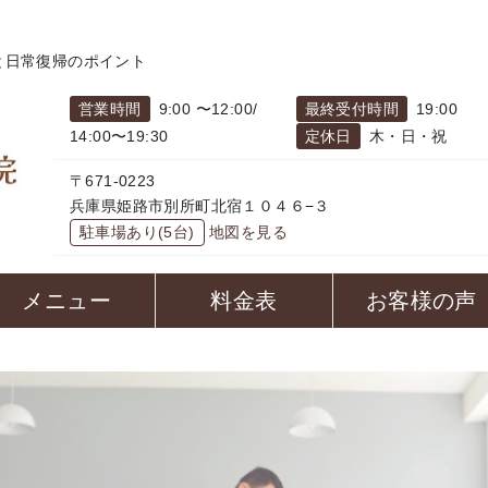
と日常復帰のポイント
営業時間
9:00 〜12:00/
最終受付時間
19:00
14:00〜19:30
定休日
木・日・祝
〒671-0223
兵庫県姫路市別所町北宿１０４６−３
駐車場あり(5台)
地図を見る
メニュー
料金表
お客様の声