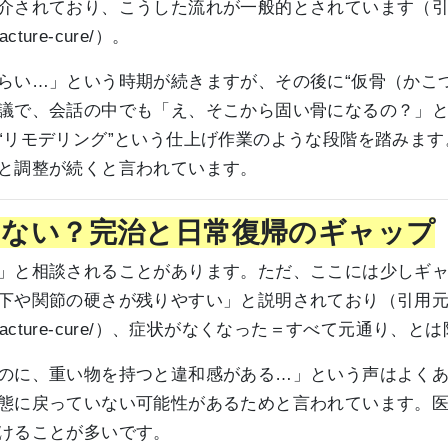
介されており、こうした流れが一般的とされています（
fracture-cure/）。
らい…」という時期が続きますが、その後に“仮骨（かこ
議で、会話の中でも「え、そこから固い骨になるの？」
“リモデリング”という仕上げ作業のような段階を踏みま
と調整が続くと言われています。
はない？完治と日常復帰のギャップ
」と相談されることがあります。ただ、ここには少しギ
下や関節の硬さが残りやすい」と説明されており（引用
zine/body/fracture-cure/）、症状がなくなった＝すべて元
のに、重い物を持つと違和感がある…」という声はよく
態に戻っていない可能性があるためと言われています。
けることが多いです。