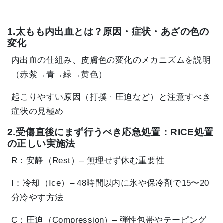
1.太もも内出血とは？原因・症状・あざの色の
変化
内出血の仕組み、皮膚色の変化のメカニズムを説明
（赤紫→青→緑→黄色）
起こりやすい原因（打撲・圧迫など）と注意すべき
症状の見極め
2.受傷直後にまず行うべき応急処置：RICE処置
の正しい実施法
R：安静（Rest）– 無理せず休む重要性
I：冷却（Ice）– 48時間以内に氷や保冷剤で15〜20
分冷やす方法
C：圧迫（Compression）– 弾性包帯やテーピング