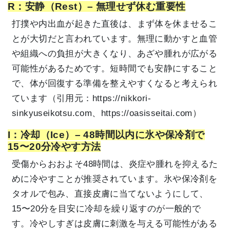
R：安静（Rest）– 無理せず休む重要性
打撲や内出血が起きた直後は、まず体を休ませるこ
とが大切だと言われています。無理に動かすと血管
や組織への負担が大きくなり、あざや腫れが広がる
可能性があるためです。短時間でも安静にすること
で、体が回復する準備を整えやすくなると考えられ
ています（引用元：
https://nikkori-
sinkyuseikotsu.com、https://oasisseitai.com）
I：冷却（Ice）– 48時間以内に氷や保冷剤で
15〜20分冷やす方法
受傷からおおよそ48時間は、炎症や腫れを抑えるた
めに冷やすことが推奨されています。氷や保冷剤を
タオルで包み、直接皮膚に当てないようにして、
15〜20分を目安に冷却を繰り返すのが一般的で
す。冷やしすぎは皮膚に刺激を与える可能性がある