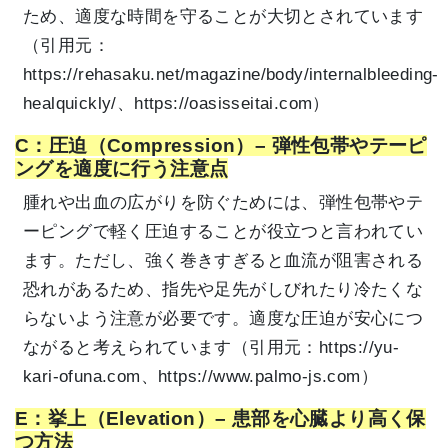
ため、適度な時間を守ることが大切とされています
（引用元：
https://rehasaku.net/magazine/body/internalbleeding-
healquickly/、https://oasisseitai.com）
C：圧迫（Compression）– 弾性包帯やテーピ
ングを適度に行う注意点
腫れや出血の広がりを防ぐためには、弾性包帯やテ
ーピングで軽く圧迫することが役立つと言われてい
ます。ただし、強く巻きすぎると血流が阻害される
恐れがあるため、指先や足先がしびれたり冷たくな
らないよう注意が必要です。適度な圧迫が安心につ
ながると考えられています（引用元：
https://yu-
kari-ofuna.com、https://www.palmo-js.com）
E：挙上（Elevation）– 患部を心臓より高く保
つ方法