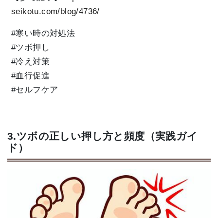
seikotu.com/blog/4736/
#寒い時の対処法
#ツボ押し
#冷え対策
#血行促進
#セルフケア
3.ツボの正しい押し方と頻度（実践ガイ
ド）