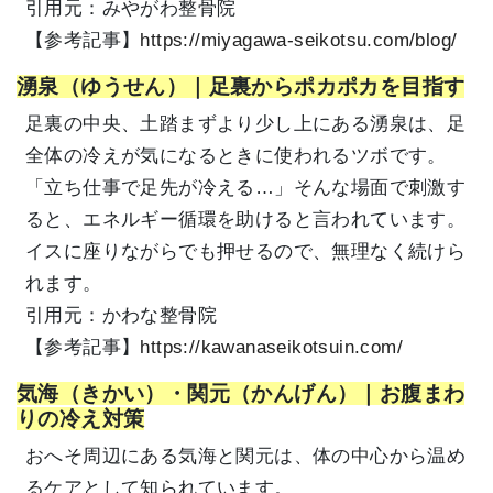
引用元：みやがわ整骨院
【参考記事】
https://miyagawa-seikotsu.com/blog/
湧泉（ゆうせん）｜足裏からポカポカを目指す
足裏の中央、土踏まずより少し上にある湧泉は、足
全体の冷えが気になるときに使われるツボです。
「立ち仕事で足先が冷える…」そんな場面で刺激す
ると、エネルギー循環を助けると言われています。
イスに座りながらでも押せるので、無理なく続けら
れます。
引用元：かわな整骨院
【参考記事】
https://kawanaseikotsuin.com/
気海（きかい）・関元（かんげん）｜お腹まわ
りの冷え対策
おへそ周辺にある気海と関元は、体の中心から温め
るケアとして知られています。