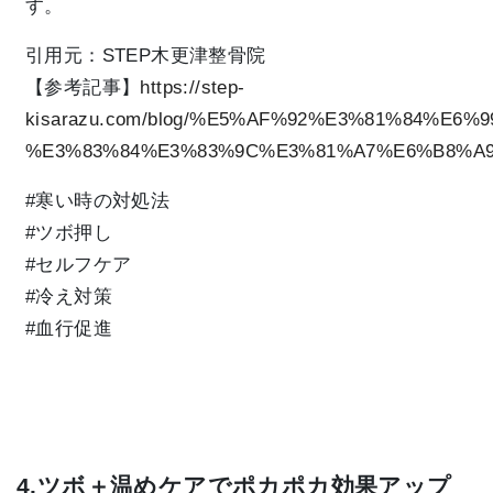
す。
引用元：STEP木更津整骨院
【参考記事】
https://step-
kisarazu.com/blog/%E5%AF%92%E3%81%84%E
%E3%83%84%E3%83%9C%E3%81%A7%E6%B8%A9
#寒い時の対処法
#ツボ押し
#セルフケア
#冷え対策
#血行促進
4.ツボ＋温めケアでポカポカ効果アップ