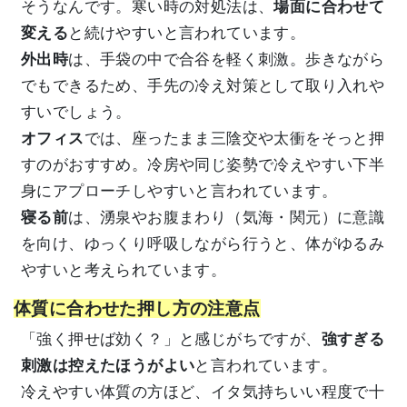
そうなんです。寒い時の対処法は、
場面に合わせて
変える
と続けやすいと言われています。
外出時
は、手袋の中で合谷を軽く刺激。歩きながら
でもできるため、手先の冷え対策として取り入れや
すいでしょう。
オフィス
では、座ったまま三陰交や太衝をそっと押
すのがおすすめ。冷房や同じ姿勢で冷えやすい下半
身にアプローチしやすいと言われています。
寝る前
は、湧泉やお腹まわり（気海・関元）に意識
を向け、ゆっくり呼吸しながら行うと、体がゆるみ
やすいと考えられています。
体質に合わせた押し方の注意点
「強く押せば効く？」と感じがちですが、
強すぎる
刺激は控えたほうがよい
と言われています。
冷えやすい体質の方ほど、イタ気持ちいい程度で十