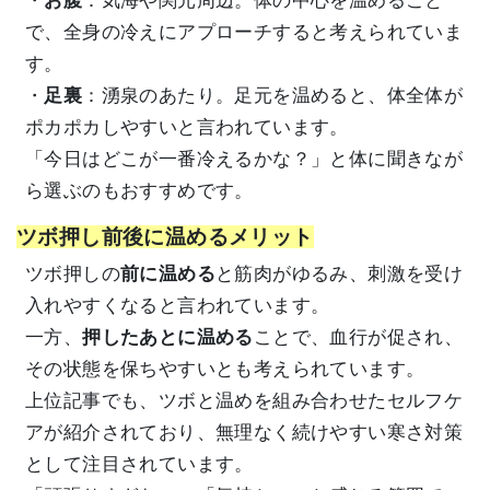
・
お腹
：気海や関元周辺。体の中心を温めること
で、全身の冷えにアプローチすると考えられていま
す。
・
足裏
：湧泉のあたり。足元を温めると、体全体が
ポカポカしやすいと言われています。
「今日はどこが一番冷えるかな？」と体に聞きなが
ら選ぶのもおすすめです。
ツボ押し前後に温めるメリット
ツボ押しの
前に温める
と筋肉がゆるみ、刺激を受け
入れやすくなると言われています。
一方、
押したあとに温める
ことで、血行が促され、
その状態を保ちやすいとも考えられています。
上位記事でも、ツボと温めを組み合わせたセルフケ
アが紹介されており、無理なく続けやすい寒さ対策
として注目されています。