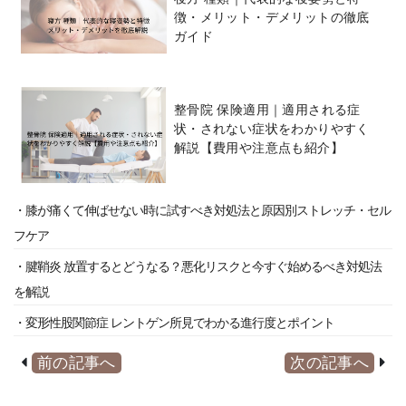
徴・メリット・デメリットの徹底
ガイド
整骨院 保険適用｜適用される症
状・されない症状をわかりやすく
解説【費用や注意点も紹介】
・膝が痛くて伸ばせない時に試すべき対処法と原因別ストレッチ・セル
フケア
・腱鞘炎 放置するとどうなる？悪化リスクと今すぐ始めるべき対処法
を解説
・変形性股関節症 レントゲン所見でわかる進行度とポイント
前の記事へ
次の記事へ