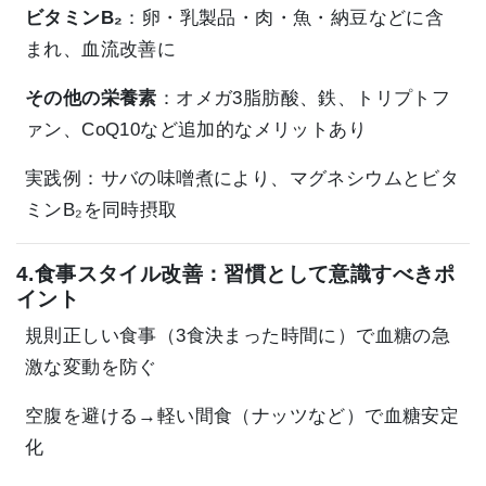
ビタミンB₂
：卵・乳製品・肉・魚・納豆などに含
まれ、血流改善に
その他の栄養素
：オメガ3脂肪酸、鉄、トリプトフ
ァン、CoQ10など追加的なメリットあり
実践例：サバの味噌煮により、マグネシウムとビタ
ミンB₂を同時摂取
4.食事スタイル改善：習慣として意識すべきポ
イント
規則正しい食事（3食決まった時間に）で血糖の急
激な変動を防ぐ
空腹を避ける→軽い間食（ナッツなど）で血糖安定
化