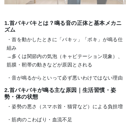
1.
首バキバキとは？鳴る音の正体と基本メカニ
ズム
・首を動かしたときに「バキッ」「ポキ」が鳴る仕
組み
→多くは関節内の気泡（キャビテーション現象）、
筋膜・靭帯の動きなどが原因とされる
・音が鳴るからといって必ず悪いわけではない理由
2.首バキバキが鳴る主な原因｜生活習慣・姿
勢・体の状態
・姿勢の悪さ（スマホ首・猫背など）による負担増
・筋肉のこわばり・血流不足