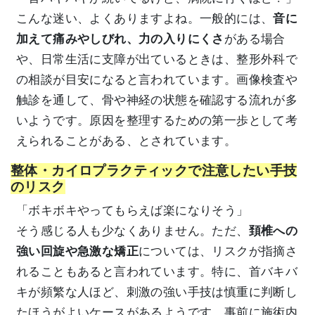
こんな迷い、よくありますよね。一般的には、
音に
加えて痛みやしびれ、力の入りにくさ
がある場合
や、日常生活に支障が出ているときは、整形外科で
の相談が目安になると言われています。画像検査や
触診を通して、骨や神経の状態を確認する流れが多
いようです。原因を整理するための第一歩として考
えられることがある、とされています。
整体・カイロプラクティックで注意したい手技
のリスク
「ボキボキやってもらえば楽になりそう」
そう感じる人も少なくありません。ただ、
頚椎への
強い回旋や急激な矯正
については、リスクが指摘さ
れることもあると言われています。特に、首バキバ
キが頻繁な人ほど、刺激の強い手技は慎重に判断し
たほうがよいケースがあるようです。事前に施術内