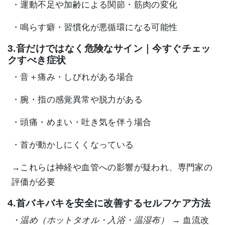
・運動不足や加齢による関節・筋肉の変化
・鳴らす癖・習慣化が悪循環になる可能性
3.音だけではなく危険なサイン｜今すぐチェッ
クすべき症状
・音＋痛み・しびれがある場合
・腕・指の感覚異常や脱力がある
・頭痛・めまい・吐き気を伴う場合
・首が動かしにくくなっている
→これらは神経や血管への影響が疑われ、専門家の
評価が必要
4.首バキバキを安全に改善するセルフケア方法
・温め（ホットタオル・入浴・温湿布）
→ 血流改