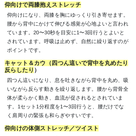
仰向けで両膝抱えストレッチ
仰向けになり、両膝を胸にゆっくり引き寄せます。
腰から背中にかけて伸びる感覚が心地よいと言われ
ています。20〜30秒を目安に1〜3回行うとよいと
されています。呼吸は止めず、自然に繰り返すのが
ポイントです。
キャット＆カウ（四つん這いで背中を丸めたり
反らしたり
）
四つん這いになり、息を吐きながら背中を丸め、吸
いながら反らす動きを繰り返します。腰から背骨全
体が柔らかく動き、血流が促されるとされていま
す。1セット1分程度を1〜3回行うと、腰だけでな
く肩周りの緊張も和らぎやすいです。
仰向けの体側ストレッチ／ツイスト