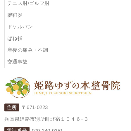
テニス肘/ゴルフ肘
腱鞘炎
ドケルバン
ばね指
産後の痛み・不調
交通事故
住所
〒671-0223
兵庫県姫路市別所町北宿１０４６−３
電話番号
079-240-9251